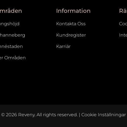
mråden
Information
Rä
ungshöjd
Kontakta Oss
Coo
ohanneberg
Kundregister
Int
nnéstaden
Karriär
er Områden
© 2026 Reveny. All rights reserved.
|
Cookie Inställningar