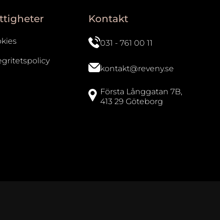
ttigheter
Kontakt
kies
031 - 761 00 11
egritetspolicy
kontakt@reveny.se
Första Långgatan 7B,
413 29 Göteborg