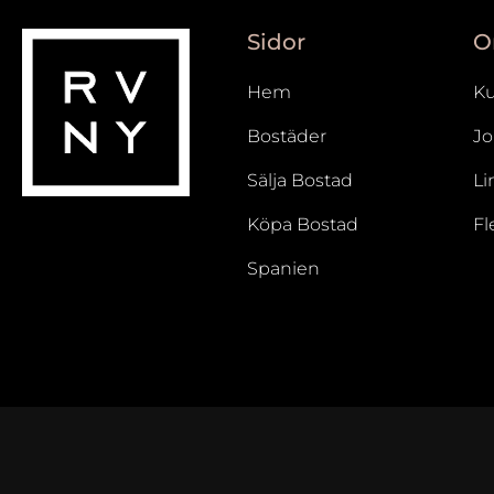
Sidor
O
Gårda Och Stampen
Johanneberg
Hem
K
Kungshöjd
Bostäder
J
Linnéstaden
Sälja Bostad
Li
Vasastaden
Västra Centrum
Köpa Bostad
Fl
Östra Centrum
Spanien