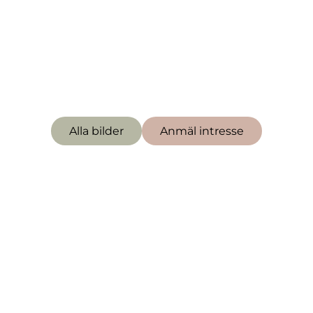
Ulfsparregatan 9A
Denna bostad är
såld
Alla bilder
Anmäl intresse