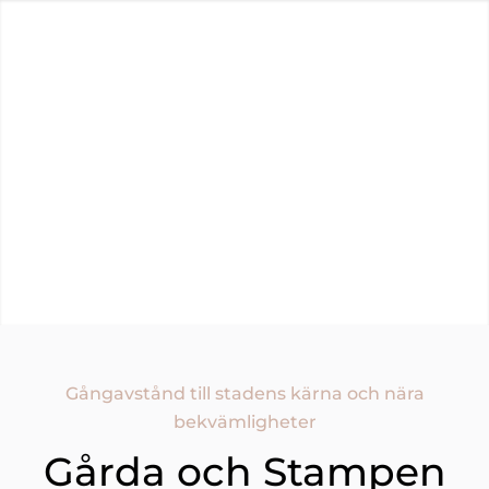
Om Reveny
Sälja Bostad
Köpa Bostad
Kundregister
Spanien
Gångavstånd till stadens kärna och nära
bekvämligheter
Gårda och Stampen