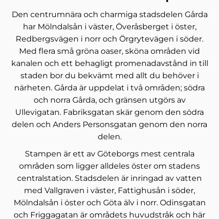
Den centrumnära och charmiga stadsdelen Gårda
har Mölndalsån i väster, Överåsberget i öster,
Redbergsvägen i norr och Örgrytevägen i söder.
Med flera små gröna oaser, sköna områden vid
kanalen och ett behagligt promenadavstånd in till
staden bor du bekvämt med allt du behöver i
närheten. Gårda är uppdelat i två områden; södra
och norra Gårda, och gränsen utgörs av
Ullevigatan. Fabriksgatan skär genom den södra
delen och Anders Personsgatan genom den norra
delen.
Stampen är ett av Göteborgs mest centrala
områden som ligger alldeles öster om stadens
centralstation. Stadsdelen är inringad av vatten
med Vallgraven i väster, Fattighusån i söder,
Mölndalsån i öster och Göta älv i norr. Odinsgatan
och Friggagatan är områdets huvudstråk och här