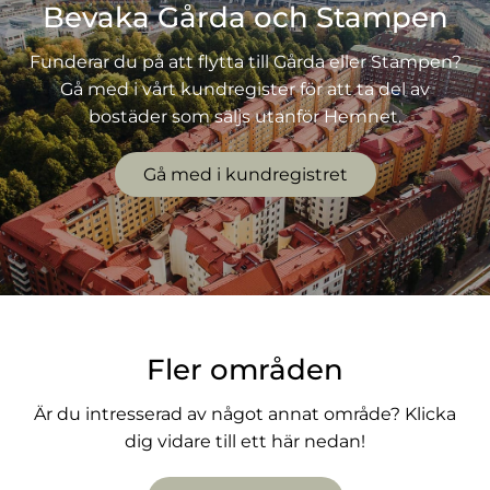
Bevaka Gårda och Stampen
Funderar du på att flytta till Gårda eller Stampen?
Gå med i vårt kundregister för att ta del av
bostäder som säljs utanför Hemnet.
Gå med i kundregistret
Fler områden
Är du intresserad av något annat område? Klicka
dig vidare till ett här nedan!