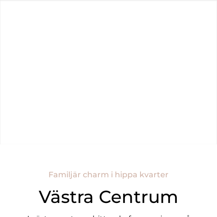
Om Reveny
Sälja Bostad
Köpa Bostad
Kundregister
Spanien
Familjär charm i hippa kvarter
Västra Centrum