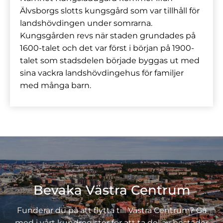
Älvsborgs slotts kungsgård som var tillhåll för
landshövdingen under somrarna.
Kungsgården revs när staden grundades på
1600-talet och det var först i början på 1900-
talet som stadsdelen började byggas ut med
sina vackra landshövdingehus för familjer
med många barn.
Bevaka Västra Centrum
Funderar du på att flytta till Västra Centrum? Gå
med i vårt kundregister för att ta del av bostäder