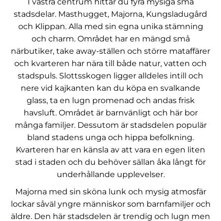
I västra centrum hittar du fyra mysiga små
stadsdelar. Masthugget, Majorna, Kungsladugård
och Klippan. Alla med sin egna unika stämning
och charm. Området har en mängd små
närbutiker, take away-ställen och större mataffärer
och kvarteren har nära till både natur, vatten och
stadspuls. Slottsskogen ligger alldeles intill och
nere vid kajkanten kan du köpa en svalkande
glass, ta en lugn promenad och andas frisk
havsluft. Området är barnvänligt och här bor
många familjer. Dessutom är stadsdelen populär
bland stadens unga och hippa befolkning.
Kvarteren har en känsla av att vara en egen liten
stad i staden och du behöver sällan åka långt för
underhållande upplevelser.
Majorna med sin sköna lunk och mysig atmosfär
lockar såväl yngre människor som barnfamiljer och
äldre. Den här stadsdelen är trendig och lugn men