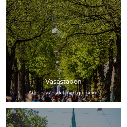
Vasastaden
Ståtlig stadsdel med guldkant