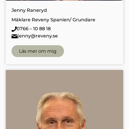
Jenny Raneryd
Mäklare Reveny Spanien/ Grundare
0766 – 10 88 18
jenny@reveny.se
Läs mer om mig