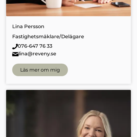
Lina Persson
Fastighetsmäklare/Delägare
076-647 76 33
lina@reveny.se
Läs mer om mig