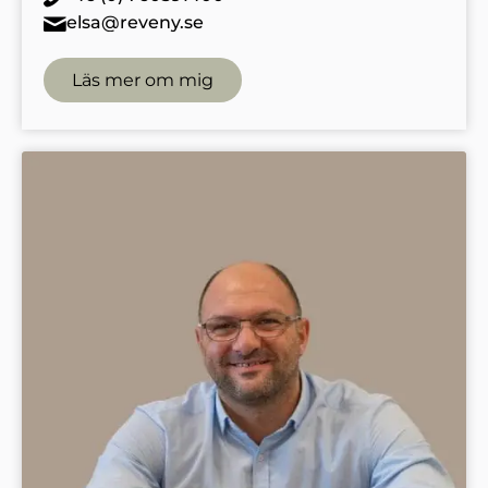
elsa@reveny.se
Läs mer om mig