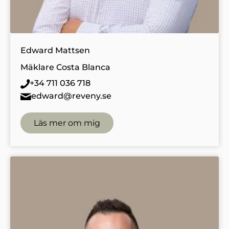
Edward Mattsen
Mäklare Costa Blanca
+34 711 036 718
edward@reveny.se
Läs mer om mig