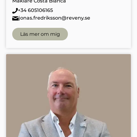
Mäklare Costa Blanca
+34 605106165
jonas.fredriksson@reveny.se
Läs mer om mig