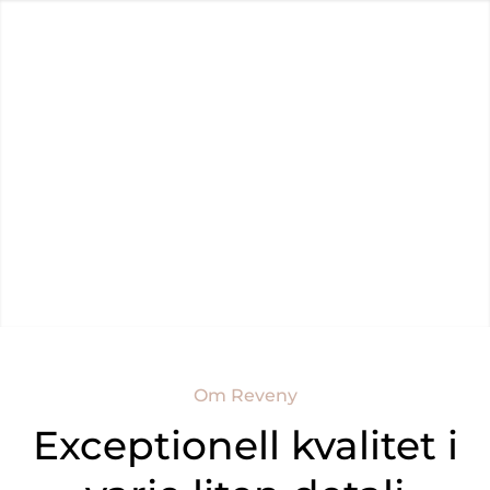
Om Reveny
Sälja Bostad
Köpa Bostad
Kundregister
Spanien
Om Reveny
Exceptionell kvalitet i