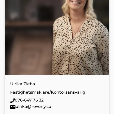
Ulrika Zieba
Fastighetsmäklare/Kontorsansvarig
076-647 76 32
ulrika@reveny.se