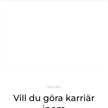
Om Reveny
Sälja Bostad
Köpa Bostad
Kundregister
Spanien
Karriär
Vill du göra karriär