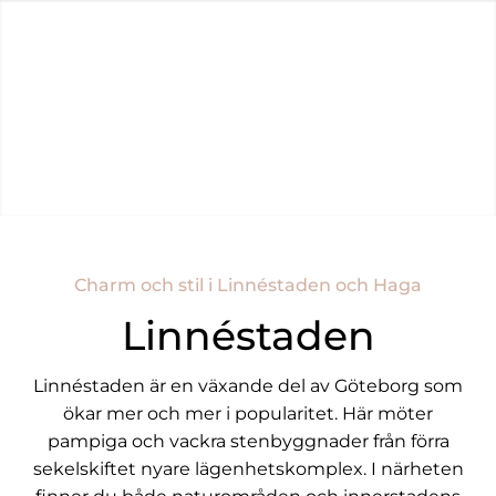
Om Reveny
Sälja Bostad
Köpa Bostad
Kundregister
Spanien
Charm och stil i Linnéstaden och Haga
Linnéstaden
Linnéstaden är en växande del av Göteborg som
ökar mer och mer i popularitet. Här möter
pampiga och vackra stenbyggnader från förra
sekelskiftet nyare lägenhetskomplex. I närheten