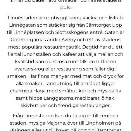
finner du både naturområden och innerstadens
puls.
Linnéstaden är uppbyggt kring vackra och livfulla
Linnégatan som sträcker sig från Järntorget upp
till Linnéplatsen och Slottsskogens entré. Gatan är
Göteborgarnas andra Aveny och ett av stadens
mest populära restaurangstråk. Dagtid har du ett
flertal lunchställen och kaféer att välja mellan och
kvällstid kan du strosa runt tills du hittar en
kvarterskrog eller restaurang som faller dig i
smaken. Här finns menyer med mat och dryck för
alla smaker. I anslutning till området ligger
charmiga Haga med småbutiker och mysiga fik
samt hippa Långgatorna med barer, ölhak,
skivbutiker och trendiga restauranger.
Från Linnéstaden kan du ta dig in till centrala
staden, mysiga Majorna, över till Lindholmen på
Hisingen eller ut till havet på kort tid. Järntorget