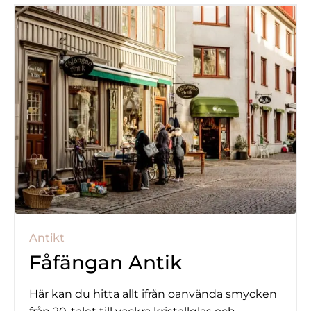
Antikt
Fåfängan Antik
Här kan du hitta allt ifrån oanvända smycken